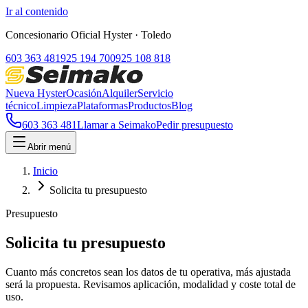
Ir al contenido
Concesionario Oficial Hyster
· Toledo
603 363 481
925 194 700
925 108 818
Nueva Hyster
Ocasión
Alquiler
Servicio
técnico
Limpieza
Plataformas
Productos
Blog
603 363 481
Llamar a Seimako
Pedir presupuesto
Abrir menú
Inicio
Solicita tu presupuesto
Presupuesto
Solicita tu presupuesto
Cuanto más concretos sean los datos de tu operativa, más ajustada
será la propuesta. Revisamos aplicación, modalidad y coste total de
uso.