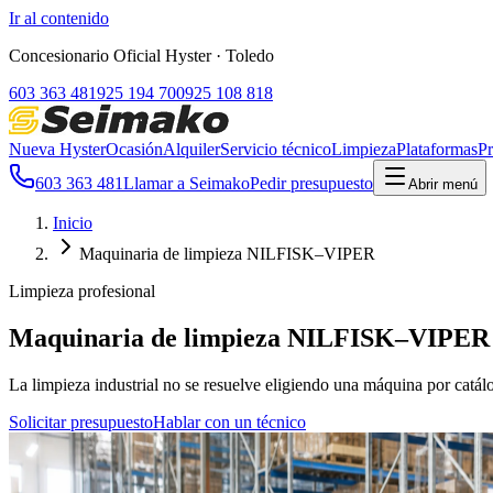
Ir al contenido
Concesionario Oficial Hyster
· Toledo
603 363 481
925 194 700
925 108 818
Nueva Hyster
Ocasión
Alquiler
Servicio técnico
Limpieza
Plataformas
Pr
603 363 481
Llamar a Seimako
Pedir presupuesto
Abrir menú
Inicio
Maquinaria de limpieza NILFISK–VIPER
Limpieza profesional
Maquinaria de limpieza NILFISK–VIPER
La limpieza industrial no se resuelve eligiendo una máquina por catálo
Solicitar presupuesto
Hablar con un técnico