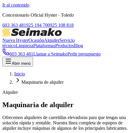
Ir al contenido
Concesionario Oficial Hyster
· Toledo
603 363 481
925 194 700
925 108 818
Nueva Hyster
Ocasión
Alquiler
Servicio
técnico
Limpieza
Plataformas
Productos
Blog
603 363 481
Llamar a Seimako
Pedir presupuesto
Abrir menú
Inicio
Maquinaria de alquiler
Alquiler
Maquinaria de alquiler
Ofrecemos alquileres de carretillas elevadoras para que tengas una
solución rápida y rentable. Nuestra línea completa de equipos de
alquiler incluye máquinas de algunos de los principales fabricantes.