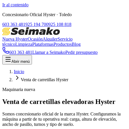
Ir al contenido
Concesionario Oficial Hyster
· Toledo
603 363 481
925 194 700
925 108 818
Nueva Hyster
Ocasión
Alquiler
Servicio
técnico
Limpieza
Plataformas
Productos
Blog
603 363 481
Llamar a Seimako
Pedir presupuesto
Abrir menú
Inicio
Venta de carretillas Hyster
Maquinaria nueva
Venta de carretillas elevadoras Hyster
Somos concesionario oficial de la marca Hyster. Configuramos la
máquina a partir de tu operativa real: carga, altura de elevación,
ancho de pasillo, turnos y tipo de suelo.