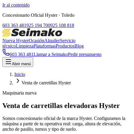
Ir al contenido
Concesionario Oficial Hyster
· Toledo
603 363 481
925 194 700
925 108 818
Nueva Hyster
Ocasión
Alquiler
Servicio
técnico
Limpieza
Plataformas
Productos
Blog
603 363 481
Llamar a Seimako
Pedir presupuesto
Abrir menú
Inicio
Venta de carretillas Hyster
Maquinaria nueva
Venta de carretillas elevadoras Hyster
Somos concesionario oficial de la marca Hyster. Configuramos la
máquina a partir de tu operativa real: carga, altura de elevación,
ancho de pasillo, turnos y tipo de suelo.